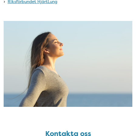
›
Riksförbundet HjärtLung
kvaletativ sjujvård
Kontakta oss