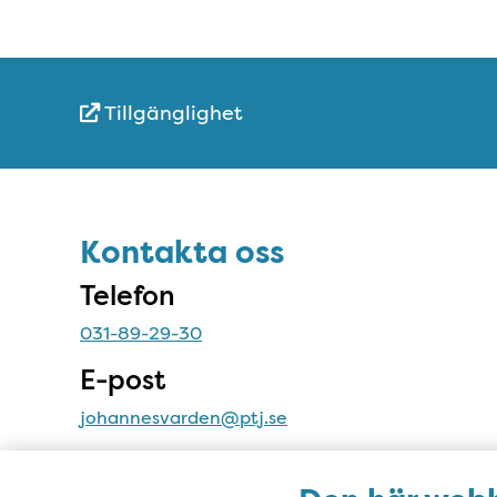
Tillgänglighet
Snabblänkar
Sidfot
Kontakta oss
Kontakta oss
Telefon
031-89-29-30
E-post
johannesvarden@ptj.se
Adress