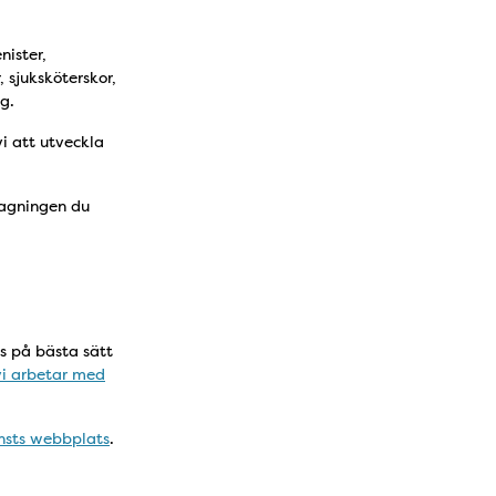
nister,
 sjuksköterskor,
g.
i att utveckla
ttagningen du
as på bästa sätt
vi arbetar med
änsts webbplats
.