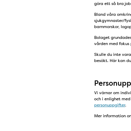
göra ett så bra jo
Bland våra omkring
sjukgymnaster/fysi
barnmorskor, logop
Bolaget grundades 
vården med fokus p
Skulle du inte vara
besökt. Här kan d
Personupp
Vi värnar om indivi
och i enlighet me
personuppgifter
.
Mer information om