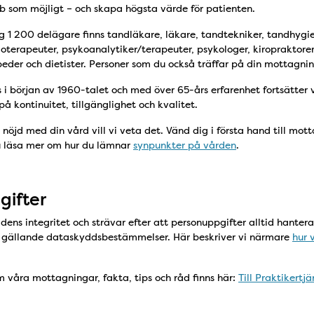
bb som möjligt – och skapa högsta värde för patienten.
 1 200 delägare finns tandläkare, läkare, tandtekniker, tandhygie
oterapeuter, psykoanalytiker/terapeuter, psykologer, kiropraktorer,
eder och dietister. Personer som du också träffar på din mottagnin
i början av 1960-talet och med över 65-års erfarenhet fortsätter v
å kontinuitet, tillgänglighet och kvalitet.
 nöjd med din vård vill vi veta det. Vänd dig i första hand till mo
u läsa mer om hur du lämnar
synpunkter på vården
.
gifter
dens integritet och strävar efter att personuppgifter alltid hanter
d gällande dataskyddsbestämmelser. Här beskriver vi närmare
hur 
 våra mottagningar, fakta, tips och råd finns här:
Till Praktikertj