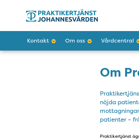
Tillgänglighetsmeny
Huvudmeny
Kontakt
Om oss
Vårdcentral
Om Pr
Praktikertjän
nöjda patient
mottagningar 
patienter – frå
Praktikertjänst äg