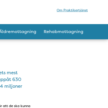
Om Praktikertjänst
Äldremottagning
Rehabmottagning
dets mest
 uppåt 630
4 miljoner
ör att de ska kunna