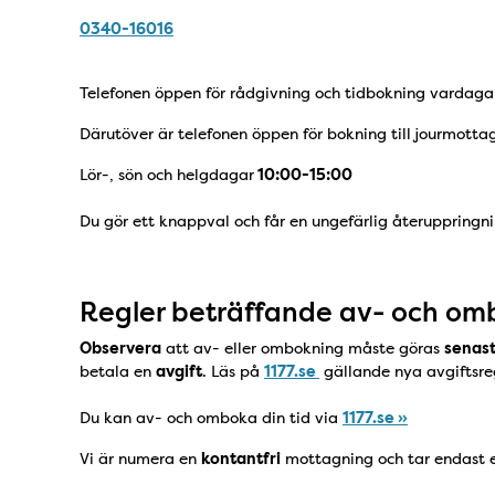
0340-16016
Telefonen öppen för rådgivning och tidbokning vardag
Därutöver är telefonen öppen för bokning till jourmott
Lör-, sön och helgdagar
10:00-15:00
Du gör ett knappval och får en ungefärlig återuppringni
Regler beträffande av- och om
Observera
att av- eller ombokning måste göras
senast
betala en
avgift
. Läs på
1177.se
gällande nya avgiftsre
Du kan av- och omboka din tid via
1177.se »
Vi är numera en
kontantfri
mottagning och tar endast e