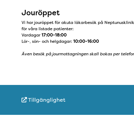
Jouröppet
Vi har jouröppet för akuta läkarbesök på Neptunusklini
för våra listade patienter:
Vardagar
17:00-18:00
Lör-, sön- och helgdagar:
10:00-16:00
Även besök på jourmottagningen skall bokas per telefon
Tillgänglighet
Snabblänkar
Sidfot