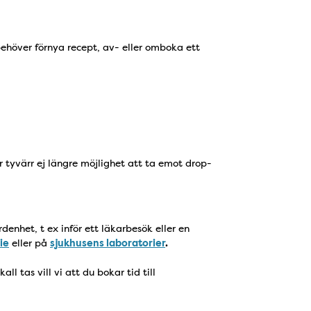
behöver förnya recept, av- eller omboka ett
r tyvärr ej längre möjlighet att ta emot drop-
enhet, t ex inför ett läkarbesök eller en
ie
eller på
sjukhusens laboratorier
.
l tas vill vi att du bokar tid till