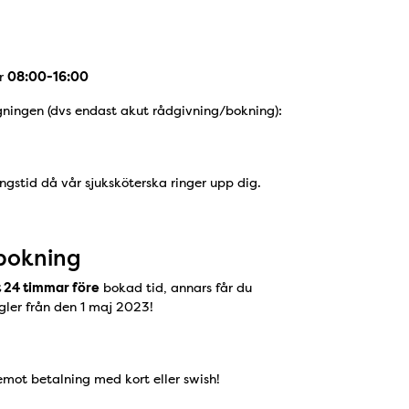
ar
08:00-16:00
agningen (dvs endast akut rådgivning/bokning):
ngstid då vår sjuksköterska ringer upp dig.
bokning
 24 timmar före
bokad tid, annars får du
gler från den 1 maj 2023!
mot betalning med kort eller swish!