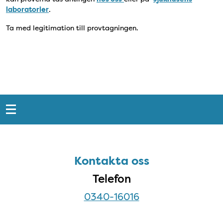
laboratorier
.
Ta med legitimation till provtagningen.
Snabblänkar
Sidfot
Kontakta oss
Kontakta oss
Telefon
0340-16016