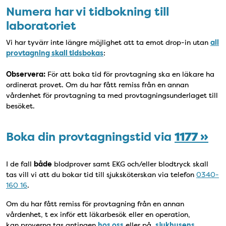
Numera har vi tidbokning till
laboratoriet
Vi har tyvärr inte längre möjlighet att ta emot drop-in utan
all
provtagning skall tidsbokas
:
Observera:
För att boka tid för provtagning ska en läkare ha
ordinerat provet. Om du har fått remiss från en annan
vårdenhet för provtagning ta med provtagningsunderlaget till
besöket.
Boka din provtagningstid via
1177 »
I de fall
både
blodprover samt EKG och/eller blodtryck skall
tas vill vi att du bokar tid till sjuksköterskan via telefon
0340-
160 16
.
Om du har fått remiss för provtagning från en annan
vårdenhet, t ex inför ett läkarbesök eller en operation,
kan proverna tas antingen
hos oss
eller på
sjukhusens