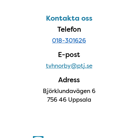
Sidfot
Kontakta oss
Kontakta oss
Telefon
018-301626
E-post
tvhnorby@ptj.se
Adress
Björklundavägen 6
756 46 Uppsala