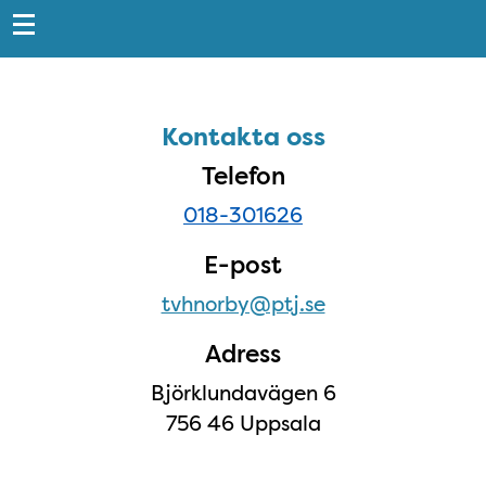
Snabblänkar
Sidfot
Kontakta oss
Kontakta oss
Telefon
018-301626
E-post
tvhnorby@ptj.se
Adress
Björklundavägen 6
756 46 Uppsala