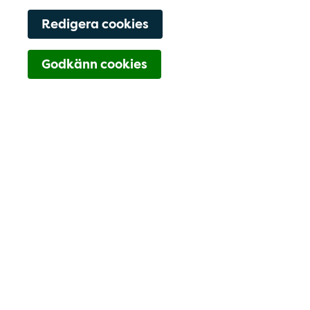
Redigera cookies
Navigering för Kont
Godkänn cookies
010-128 51 00
Lista dig
Hitta hit
Kontaktfält
Välkommen!
Välkommen till Vårdcentralen
Kasernhöjden
Vi är en komplett vårdcentral för hela familjen.
Vi har distriktsläkarmottagning,
distriktssköterskemottagning,
barnmorskemottagning, barnavårdscentral,
labb och fysioterapi.