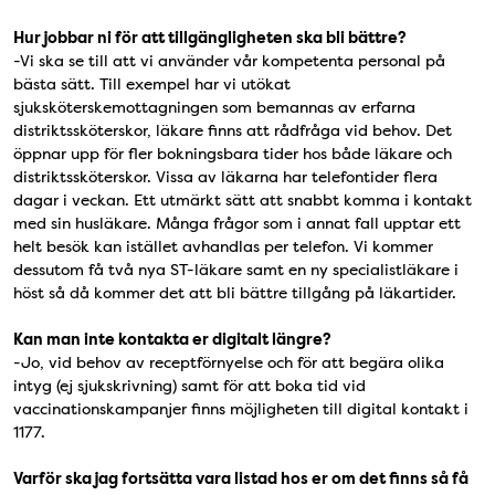
Hur jobbar ni för att tillgängligheten ska bli bättre?
-Vi ska se till att vi använder vår kompetenta personal på
bästa sätt. Till exempel har vi utökat
sjuksköterskemottagningen som bemannas av erfarna
distriktssköterskor, läkare finns att rådfråga vid behov. Det
öppnar upp för fler bokningsbara tider hos både läkare och
distriktssköterskor. Vissa av läkarna har telefontider flera
dagar i veckan. Ett utmärkt sätt att snabbt komma i kontakt
med sin husläkare. Många frågor som i annat fall upptar ett
helt besök kan istället avhandlas per telefon. Vi kommer
dessutom få två nya ST-läkare samt en ny specialistläkare i
höst så då kommer det att bli bättre tillgång på läkartider.
Kan man inte kontakta er digitalt längre?
-Jo, vid behov av receptförnyelse och för att begära olika
intyg (ej sjukskrivning) samt för att boka tid vid
vaccinationskampanjer finns möjligheten till digital kontakt i
1177.
Varför ska jag fortsätta vara listad hos er om det finns så få