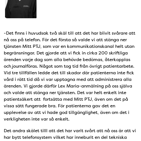
-Det finns i huvudsak två skäl till att det har blivit svårare att
nå oss på telefon. För det första så valde vi att stänga ner
tjänsten Mitt PTJ, som var en kommunikationskanal helt utan
begränsningar.
Det gjorde att vi fick in cirka 200 skriftliga
ärenden varje dag som alla behövde bedömas, återkopplas
och journalföras. Något som tog tid från övrigt patientarbete.
Vid tre tillfällen ledde det till skador där patienterna inte fick
vård i rätt tid då vi var upptagna med att administrera alla
ärenden. Vi gjorde därför Lex Maria-anmälning på oss själva
och valde att stänga ner tjänsten. Det var helt enkelt inte
patientsäkert att fortsätta med Mitt PTJ, även om det på
vissa sätt fungerade bra. För patienterna gav det en
upplevelse av att vi hade god tillgänglighet, även om det i
verkligheten inte var så enkelt.
Det andra skälet tilll att det har varit svårt att nå oss är att vi
har bytt telefonsystem vilket har inneburit en del tekniska