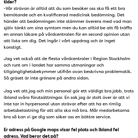
tider?
-Vår strävan är alltid att du som besöker oss ska få ett bra
bemötande och en kvalificerad medicinsk bedömning. Det
händer att bedömningen inte stämmer överens med vad man
själv tänkt om sina symtom men du kan alltid be att få träffa
en annan läkare på vårdcentralen för en second opinion utan
att lista om dig. Det ingår i vårt uppdrag och är inget
konstigt.
Jag vet också att de flesta vårdcentraler i Region Stockholm
och runt om i landet har samma utmaningar och
tillgänglighetsbekymmer utifrån ovan beskrivna problematik.
Så gräset är inte grönare på andra sidan.
Jag vet att jag och min personal gör ett väldigt bra jobb, trots
ibland svåra förutsättningar. En sak jag är stolt över är att vi
inte tar in hyrpersonal utan strävar efter att ha en rimlig
arbetsbelastning för att alla ska må bra. Mår medarbetarna
bra så kan vi ge dig som söker oss en bättre service.
Er adress på Google maps visar fel plats och ibland fel
adress. Vad beror det på?