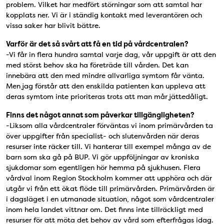
problem. Vilket har medfört störningar som att samtal har
kopplats ner. Vi är i ständig kontakt med leverantören och
vissa saker har blivit bättre.
Varför är det så svårt att få en tid på vårdcentralen?
-Vi får in flera hundra samtal varje dag, vår uppgift är att den
med störst behov ska ha företräde till vården. Det kan
innebära att den med mindre allvarliga symtom får vänta.
Men jag förstår att den enskilda patienten kan uppleva att
deras symtom inte prioriteras trots att man mår jättedåligt.
Finns det något annat som påverkar tillgängligheten?
-Liksom alla vårdcentraler förväntas vi inom primärvården ta
över uppgifter från specialist- och slutenvården när deras
resurser inte räcker till. Vi hanterar till exempel många av de
barn som ska gå på BUP. Vi gör uppföljningar av kroniska
sjukdomar som egentligen hör hemma på sjukhusen. Flera
vårdval inom Region Stockholm kommer att upphöra och där
utgår vi från ett ökat flöde till primärvården. Primärvården är
i dagsläget i en utmanade situation, något som vårdcentraler
inom hela landet vittnar om. Det finns inte tillräckligt med
resurser för att möta det behov av vård som efterfrågas idag.