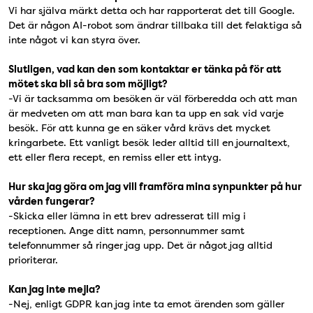
Vi har själva märkt detta och har rapporterat det till Google.
Det är någon AI-robot som ändrar tillbaka till det felaktiga så
inte något vi kan styra över.
Slutligen, vad kan den som kontaktar er tänka på för att
mötet ska bli så bra som möjligt?
-Vi är tacksamma om besöken är väl förberedda och att man
är medveten om att man bara kan ta upp en sak vid varje
besök. För att kunna ge en säker vård krävs det mycket
kringarbete. Ett vanligt besök leder alltid till en journaltext,
ett eller flera recept, en remiss eller ett intyg.
Hur ska jag göra om jag vill framföra mina synpunkter på hur
vården fungerar?
-Skicka eller lämna in ett brev adresserat till mig i
receptionen. Ange ditt namn, personnummer samt
telefonnummer så ringer jag upp. Det är något jag alltid
prioriterar.
Kan jag inte mejla?
-Nej, enligt GDPR kan jag inte ta emot ärenden som gäller