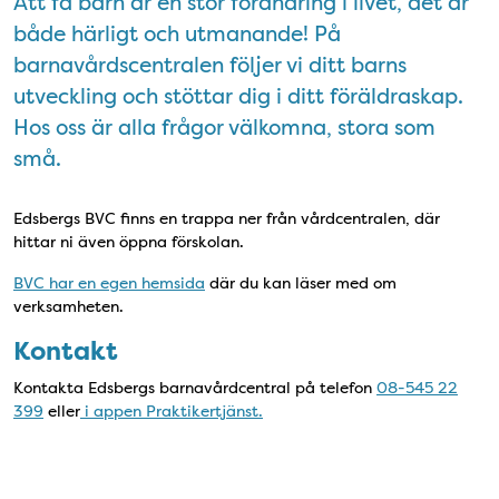
Att få barn är en stor förändring i livet, det är
både härligt och utmanande! På
barnavårdscentralen följer vi ditt barns
utveckling och stöttar dig i ditt föräldraskap.
Hos oss är alla frågor välkomna, stora som
små.
Edsbergs BVC finns en trappa ner från vårdcentralen, där
hittar ni även öppna förskolan.
BVC har en egen hemsida
där du kan läser med om
verksamheten.
Kontakt
Kontakta Edsbergs barnavårdcentral på telefon
08-545 22
399
eller
i appen Praktikertjänst.