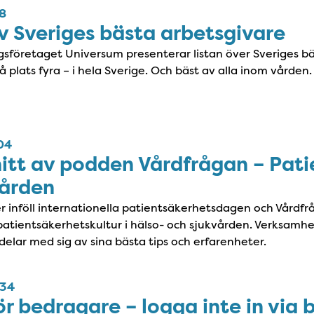
08
av Sveriges bästa arbetsgivare
sföretaget Universum presenterar listan över Sveriges bäs
å plats fyra – i hela Sverige. Och bäst av alla inom vården.
04
itt av podden Vårdfrågan – Pati
vården
 inföll internationella patientsäkerhetsdagen och Vård
patientsäkerhetskultur i hälso- och sjukvården. Verksam
elar med sig av sina bästa tips och erfarenheter.
:34
ör bedragare – logga inte in via