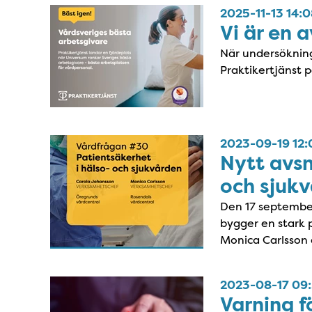
2025-11-13 14:
Vi är en 
När undersökning
Praktikertjänst p
2023-09-19 12:
Nytt avsn
och sjuk
Den 17 september
bygger en stark 
Monica Carlsson d
2023-08-17 09
Varning f