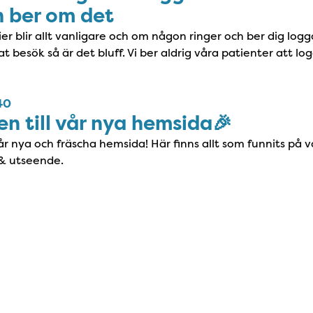
h ber om det
r blir allt vanligare och om någon ringer och ber dig logg
t besök så är det bluff. Vi ber aldrig våra patienter att lo
40
 till vår nya hemsida🎉
år nya och fräscha hemsida! Här finns allt som funnits på
& utseende.