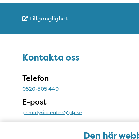
Tillgänglighet
Snabblänkar
Sidfot
Kontakta oss
Kontakta oss
Telefon
0520-505 440
E-post
primafysiocenter@ptj.se
Adress
Den här webb
Nohabgatan 18D