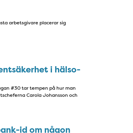
ta arbetsgivare placerar sig
entsäkerhet i hälso-
frågan #30 tar tempen på hur man
hetscheferna Carola Johansson och
 bank-id om någon