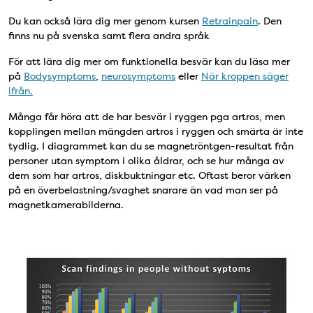
Du kan också lära dig mer genom kursen
Retrainpain
. Den
finns nu på svenska samt flera andra språk
För att lära dig mer om funktionella besvär kan du läsa mer
på
Bodysymptoms
,
neurosymptoms
eller
När kroppen säger
ifrån.
Många får höra att de har besvär i ryggen pga artros, men
kopplingen mellan mängden artros i ryggen och smärta är inte
tydlig. I diagrammet kan du se magnetröntgen-resultat från
personer utan symptom i olika åldrar, och se hur många av
dem som har artros, diskbuktningar etc. Oftast beror värken
på en överbelastning/svaghet snarare än vad man ser på
magnetkamerabilderna.
Scan Findings