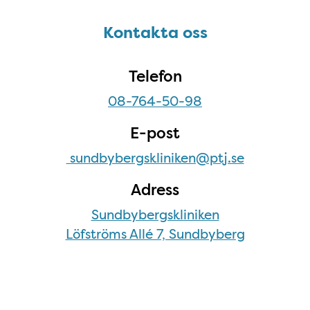
Sidfot
Kontakta oss
Kontakta oss
Telefon
08-764-50-98
E-post
sundbybergskliniken@ptj.se
Adress
Sundbybergskliniken
Löfströms Allé 7, Sundbyberg