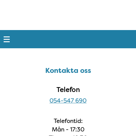
Snabblänkar
Sidfot
Kontakta oss
Kontakta oss
Telefon
054-547 690
Telefontid:
Mån - 17:30