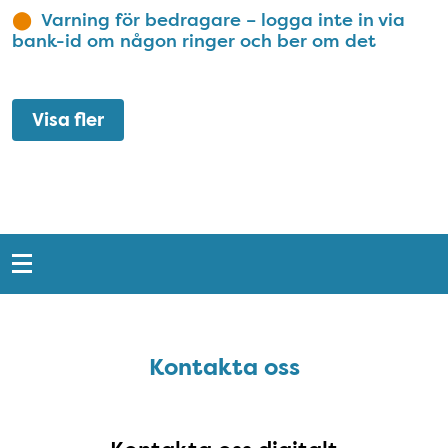
Varning för bedragare – logga inte in via
bank-id om någon ringer och ber om det
Visa fler
Snabblänkar
Sidfot
Kontakta oss
Kontakta oss