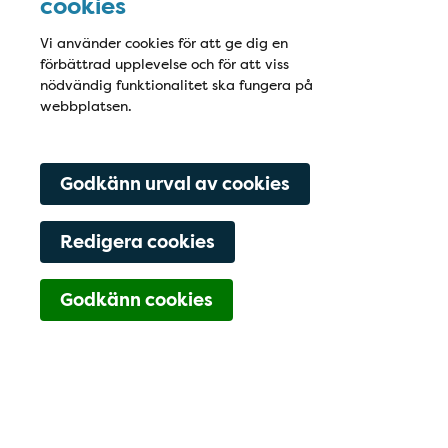
cookies
Vi använder cookies för att ge dig en
förbättrad upplevelse och för att viss
nödvändig funktionalitet ska fungera på
webbplatsen.
Godkänn urval av cookies
Redigera cookies
Navigering för Kont
Godkänn cookies
0171-66 71 00
Lista dig hos oss
Hitta hit
Kontaktfält