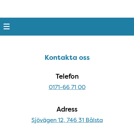
Snabblänkar
Sidfot
Kontakta oss
Kontakta oss
Telefon
0171-66 71 00
Adress
Sjövägen 12, 746 31 Bålsta