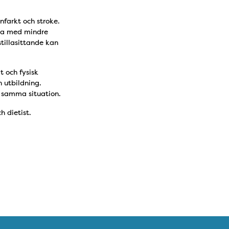
nfarkt och stroke.
fta med mindre
tillasittande kan
 och fysisk
n utbildning.
 samma situation.
 dietist.