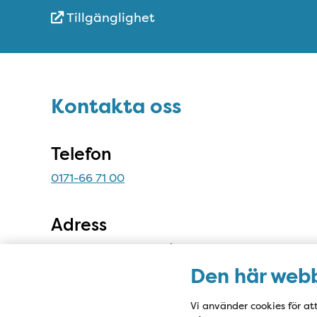
Tillgänglighet
Snabblänkar
Sidfot
Kontakta oss
Kontakta oss
Telefon
0171-66 71 00
Adress
Sjövägen 12, 746 31 Bålsta
Den här webb
Vi använder cookies för at