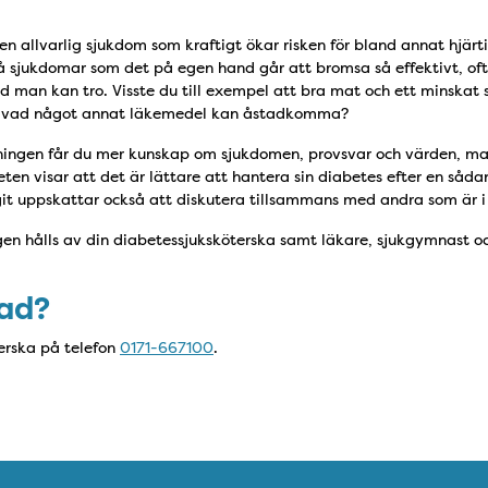
en allvarlig sjukdom som kraftigt ökar risken för bland annat hjärti
få sjukdomar som det på egen hand går att bromsa så effektivt, o
d man kan tro. Visste du till exempel att bra mat och ett minskat s
n vad något annat läkemedel kan åstadkomma?
ningen får du mer kunskap om sjukdomen, provsvar och värden, mat
eten visar att det är lättare att hantera sin diabetes efter en såda
t uppskattar också att diskutera tillsammans med andra som är i
en hålls av din diabetessjuksköterska samt läkare, sjukgymnast och
rad?
erska på telefon
0171-667100
.