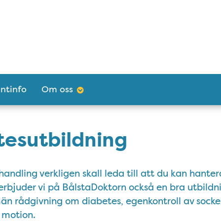
ntinfo
Om oss
tesutbildning
handling verkligen skall leda till att du kan hante
 erbjuder vi på BålstaDoktorn också en bra utbild
än rådgivning om diabetes, egenkontroll av socker
 motion.