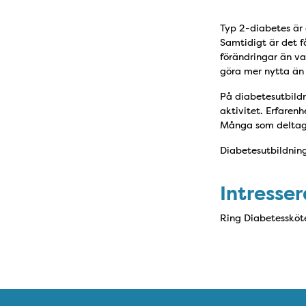
Typ 2-diabetes är 
Samtidigt är det 
förändringar än va
göra mer nytta ä
På diabetesutbild
aktivitet. Erfarenh
Många som deltagi
Diabetesutbildning
Intresse
Ring Diabetessköt