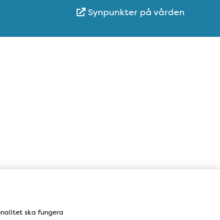
Synpunkter på vården
Adress i Google Maps
onalitet ska fungera