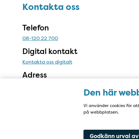
Kontakta oss
Kontakta oss
Telefon
08-120 22 700
Digital kontakt
Kontakta oss digitalt
Adress
Östra vårdcentralen
Den här webb
Löwenströmska Sjukhuset
194 89 Upplands Väsby
Vi använder cookies för at
på webbplatsen.
Godkänn urval av