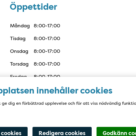
Öppettider
Öppettider
Måndag
8:00-17:00
Tisdag
8:00-17:00
Onsdag
8:00-17:00
Torsdag
8:00-17:00
Fredag
8:00-17:00
platsen innehåller cookies
t ge dig en förbättrad upplevelse och för att viss nödvändig funkti
 cookies
Redigera cookies
Godkänn co