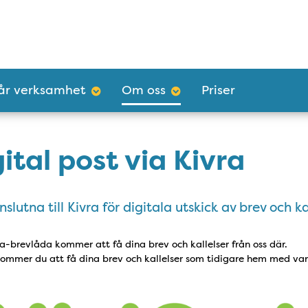
år verksamhet
Om oss
Priser
ital post via Kivra
nslutna till Kivra för digitala utskick av brev och ka
a-brevlåda kommer att få dina brev och kallelser från oss där.
kommer du att få dina brev och kallelser som tidigare hem med van