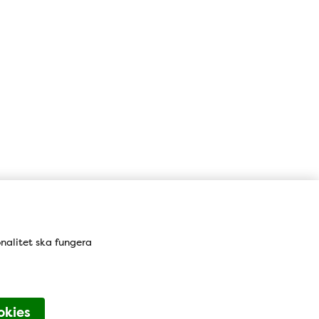
Karta
onalitet ska fungera
okies