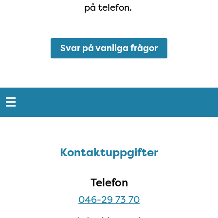
på telefon.
Svar på vanliga frågor
Snabblänkar
Sidfot
Kontaktuppgifter
Kontaktuppgifter
Telefon
046-29 73 70