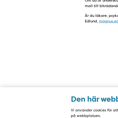
Om du är undersköt
mail till biträdan
Är du läkare, psyk
Edlund,
magnus.ed
Den här webb
Vi använder cookies för at
på webbplatsen.