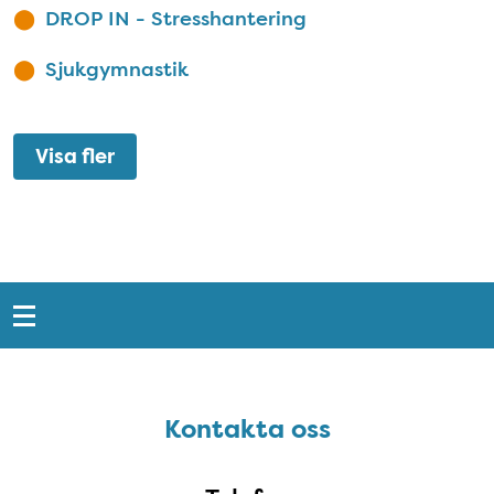
DROP IN - Stresshantering
Sjukgymnastik
Visa fler
Snabblänkar
Sidfot
Kontakta oss
Kontakta oss