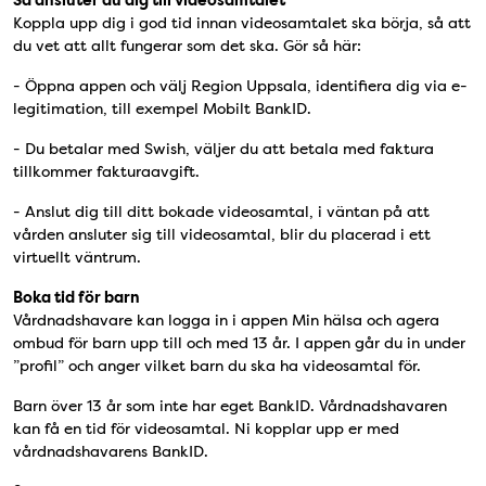
Så ansluter du dig till videosamtalet
Koppla upp dig i god tid innan videosamtalet ska börja, så att
du vet att allt fungerar som det ska. Gör så här:
- Öppna appen och välj Region Uppsala, identifiera dig via e-
legitimation, till exempel Mobilt BankID.
- Du betalar med Swish, väljer du att betala med faktura
tillkommer fakturaavgift.
- Anslut dig till ditt bokade videosamtal, i väntan på att
vården ansluter sig till videosamtal, blir du placerad i ett
virtuellt väntrum.
Boka tid för barn
Vårdnadshavare kan logga in i appen Min hälsa och agera
ombud för barn upp till och med 13 år. I appen går du in under
”profil” och anger vilket barn du ska ha videosamtal för.
Barn över 13 år som inte har eget BankID. Vårdnadshavaren
kan få en tid för videosamtal. Ni kopplar upp er med
vårdnadshavarens BankID.