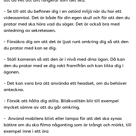
att du vet att allt fungerar som det ska.
- Se till att du befinner dig i en ostörd miljö när du har ett
videosamtal. Det är både för din egen skull och för att den du
pratar med ska höra vad du säger. Det är också bra med
anledning av sekretessen.
- Försäkra dig om att det är ljust runt omkring dig så att den
du pratar med kan se dig.
- Ställ kameran så att den är i nivå med dina ögon. Då kan
den du pratar med se dig rakt framifrån och kan titta dig i
ögonen.
- Det kan vara bra att använda ett headset, om du behöver
anteckna.
- Försök att hålla dig stilla. Bildkvalitén blir till exempel
mycket sämre av att du går omkring.
- Använd mobilens blixt eller lampa för att det ska synas
bättre om du ska filma någonting som är trångt och mörkt, till
exempel inne i ett öra