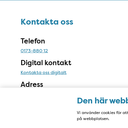
Sidfot
Kontakta oss
Kontakta oss
Telefon
0173-880 12
Digital kontakt
Kontakta oss digitalt
Adress
Öregrunds Vårdcentral,
Den här webb
Rådhusgatan 6,
742 42 Öregrund
Vi använder cookies för at
på webbplatsen.