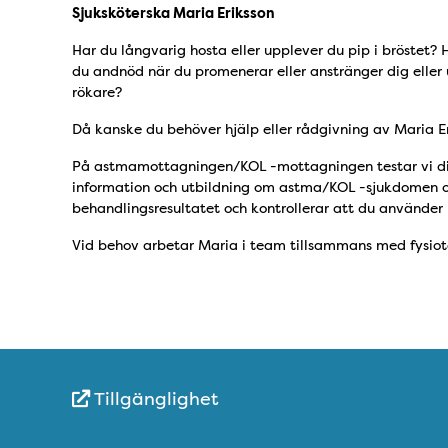
Sjuksköterska Maria Eriksson
Har du långvarig hosta eller upplever du pip i bröstet
du andnöd när du promenerar eller anstränger dig eller 
rökare?
Då kanske du behöver hjälp eller rådgivning av Maria E
På astmamottagningen/KOL -mottagningen testar vi din
information och utbildning om astma/KOL -sjukdomen och
behandlingsresultatet och kontrollerar att du använder 
Vid behov arbetar Maria i team tillsammans med fysiot
Tillgänglighet
Snabblänkar