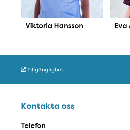
Eva 
Viktoria Hansson
Tillgänglighet
Snabblänkar
Sidfot
Kontakta oss
Kontakta oss
Telefon