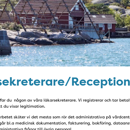
sekreterare/Receptio
ffar du någon av våra läkarsekreterare. Vi registrerar och tar betalt 
tt du visar legitimation.
rbetet sköter vi det mesta som rör det administrativa på vårdcentr
går bl.a medicinsk dokumentation, fakturering, bokföring, dataans
nistrativa frågor till övrig personal.