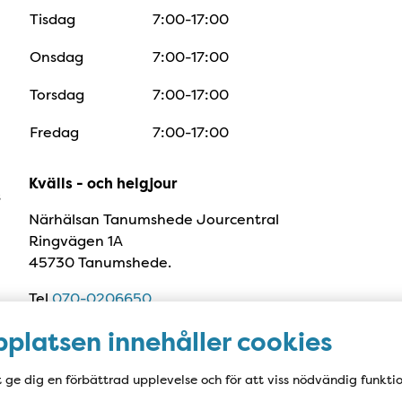
Tisdag
7:00-17:00
Onsdag
7:00-17:00
Torsdag
7:00-17:00
Fredag
7:00-17:00
Kvälls - och helgjour
s
Närhälsan Tanumshede Jourcentral
Ringvägen 1A
45730 Tanumshede.
Tel
070-0206650
Måndag- Fredag 17-22
platsen innehåller cookies
Lördag-Söndag och Helgdagar 10-22
t ge dig en förbättrad upplevelse och för att viss nödvändig funkti