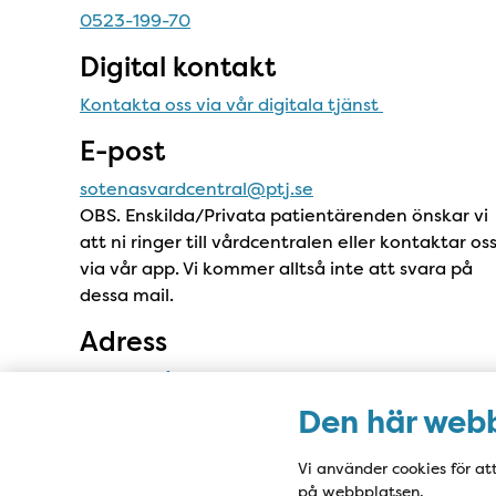
0523-199-70
Digital kontakt
Kontakta oss via vår digitala tjänst
E-post
sotenasvardcentral@ptj.se
OBS. Enskilda/Privata patientärenden önskar vi
att ni ringer till vårdcentralen eller kontaktar os
via vår app. Vi kommer alltså inte att svara på
dessa mail.
Adress
Sotenäs Vårdcentral
Skolgatan 19, 456 61 Hunnebostrand
Den här webb
Vi använder cookies för at
på webbplatsen.