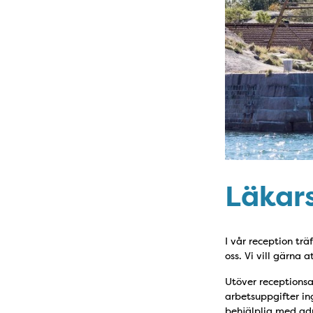
Läkar
I vår reception trä
oss. Vi vill gärna a
Utöver receptionsa
arbetsuppgifter in
behjälplig med admi